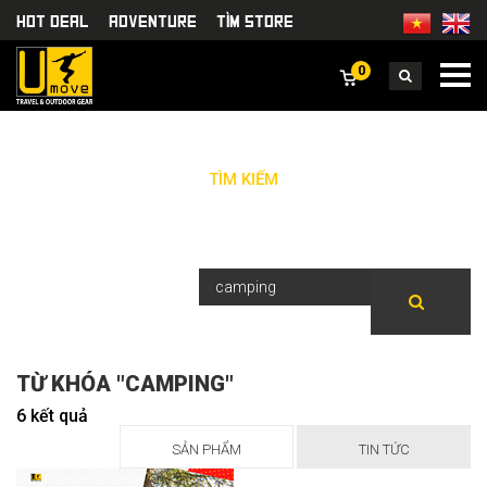
HOT DEAL
Adventure
TÌm Store
0
TÌM KIẾM
TỪ KHÓA "CAMPING"
6 kết quả
SẢN PHẨM
TIN TỨC