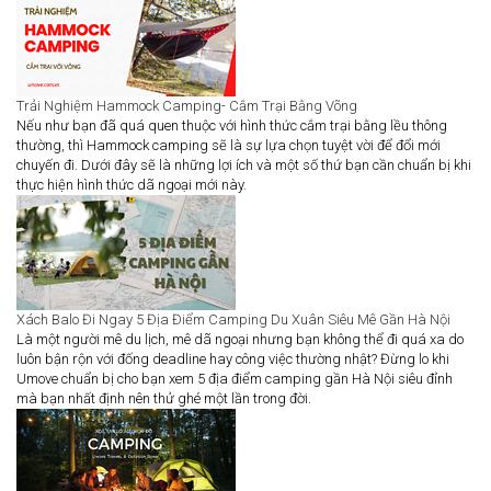
Trải Nghiệm Hammock Camping- Cắm Trại Bằng Võng
Nếu như bạn đã quá quen thuộc với hình thức cắm trại bằng lều thông
thường, thì Hammock camping sẽ là sự lựa chọn tuyệt vời để đổi mới
chuyến đi. Dưới đây sẽ là những lợi ích và một số thứ bạn cần chuẩn bị khi
thực hiện hình thức dã ngoại mới này.
Xách Balo Đi Ngay 5 Địa Điểm Camping Du Xuân Siêu Mê Gần Hà Nội
Là một người mê du lịch, mê dã ngoại nhưng bạn không thể đi quá xa do
luôn bận rộn với đống deadline hay công việc thường nhật? Đừng lo khi
Umove chuẩn bị cho bạn xem 5 địa điểm camping gần Hà Nội siêu đỉnh
mà bạn nhất định nên thử ghé một lần trong đời.