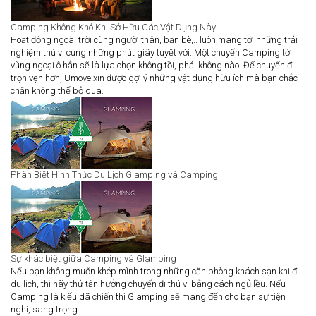
Camping Không Khó Khi Sở Hữu Các Vật Dụng Này
Hoạt động ngoài trời cùng người thân, bạn bè,.. luôn mang tới những trải
nghiệm thú vị cùng những phút giây tuyệt vời. Một chuyến Camping tới
vùng ngoại ô hẳn sẽ là lựa chọn không tồi, phải không nào. Để chuyến đi
trọn vẹn hơn, Umove xin được gợi ý những vật dụng hữu ích mà bạn chắc
chắn không thể bỏ qua.
Phân Biệt Hình Thức Du Lịch Glamping và Camping
Sự khác biệt giữa Camping và Glamping
Nếu bạn không muốn khép mình trong những căn phòng khách sạn khi đi
du lịch, thì hãy thử tận hưởng chuyến đi thú vị bằng cách ngủ lều. Nếu
Camping là kiểu dã chiến thì Glamping sẽ mang đến cho bạn sự tiện
nghi, sang trọng.