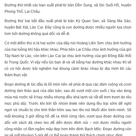
Đường thứ nhất các bạn xuất phát từ bản Dền Sung, xã Sin Suối Hồ, huyện
Phong Thổ, Lai Châu.
Đường thứ hai bắt đầu xuất phát từ bản Kỳ Quan San, xã Sàng Ma Sáo,
huyện Bát Xát, Lào Cai. Đây cũng là con đường được nhiều người lựa chọn
hơn bởi đường không quá dốc và dễ đi.
Có một điểm thú vị là hai sườn của dãy núi Hoàng Liên Sơn chịu ảnh hưởng
của hai luồng khí hậu khác nhau: Phía bên Lai Châu chịu ảnh hưởng của gió
Tây Nam từ Lào, còn bên Lào Cai lại chịu ảnh hưởng của gió Đông Bắc thổi
từ Trung Quốc. Vì vậy nếu lúc bạn đi và về bằng hai đường khác nhau thì sẽ
có cơ hội được trải nghiệm hai khung cảnh khác nhau từ địa hình tới các
thảm thực vật.
Đoạn đường đi lúc đầu là lối mòn nên sẽ phải đi qua các đám ruộng và ccon
đường làm thảo quả của dân bản, sau đó vượt một con suối ( tùy vào từng
mùa mà nước sẽ ít hay nhiều nhưng đều khá lạnh và rất dễ trơn trượt do rêu
mọc phủ đá). Trước khi trời tối nhóm trekk nên dựng lều trại sớm để nghỉ
ngơi và chuẩn bị cho tinh thần hôm sau leo lên núi Muối đón bình minh. Sẽ
mất khoảng 3 giờ đồng hồ để ra khỏi rừng rậm, vượt qua đoạn đường cực
dốc với vách đá cheo leo để đến được đỉnh núi – nơi được nhiều người
công nhận có tầm ngắm mây đẹp hơn trên đỉnh Bạch Mộc. Đoạn đường còn
lại sẽ mất khoảng 5 giờ để có thể hoàn thành thử thách chinh phục đỉnh.