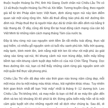
thuộc huyện Hoàng Su Phì, tỉnh Hà Giang. Dưới chân núi Chiêu Lầu Thi có
13 xã thuộc huyện Hoàng Su Phì và Xín Mần. Tương truyền rằng, theo người
già kể từ khi Pháp xâm lược Việt Nam, định dùng ngọn núi này làm điểm
quan sát một vùng rộng lớn. Nên đã thuê đồng bào phá đá mở đường lên
đỉnh núi. Pháp thuê thợ là người Hán đục đá từ chân lên đến đỉnh núi bằng 9
bậc thang đá. Ở đây, cũng đã từng tồn tại hoạt động cách mạng của cán bộ
Việt Minh từ những năm cách mạng tháng Tám của nước ta.
Đây là khu rừng núi cao nguyên sinh tiềm ẩn rất nhiều loài động, thực vật
quý hiếm, có nhiều gỗ nguyên sinh có tuổi rêu xanh phủ kín. Nếu trời quang,
mây tạnh, bình minh lên, ánh nắng mặt trời len lỏi như rót mật phủ áo giát
vàng vào từng vạt núi, thì khung cảnh núi non trùng điệp, biển mây bồng
bềnh tạo nên khung cảnh tuyệt đẹp hiếm có của núi Chín Tầng Thang. Dọc
theo đường lên núi, bạn có thể thấy những cánh rừng già nguyên sinh với
một quần thể thực vật phong phú.
Chiêu Lầu Thi vốn đã đẹp nên vào thời gian nào trong năm cũng đẹp, mỗi
một mùa cho ta một mảng màu khác nhau, trải nghiệm khác nhau. Tuy nhiên
thời gian thích nhất để bạn “
Hái mây
” nhất là tháng 9 -12 dương lịch. Leo
Chiêu Lầu Thi không khó, và may mắn là bạn có thể đi xe máy lên gần đến
đỉnh và leo bộ khoảng 30-40 phút là tới. Đứng giữa biển mây hẳn sẽ là một
cảm giác tuyệt vời cho những người mê xê dịch như chúng ta. Sau đó, di