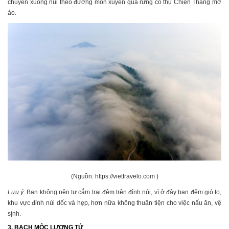
chuyển xuống núi theo đường mòn xuyên qua rừng cổ thụ Chiến Thắng mờ
ảo.
(Nguồn: https://viettravelo.com )
Lưu ý
: Bạn không nên tự cắm trại đêm trên đỉnh núi, vì ở đây ban đêm gió to,
khu vực đỉnh núi dốc và hẹp, hơn nữa không thuận tiện cho việc nấu ăn, vệ
sịnh.
3. BẠCH MỘC LƯƠNG TỬ