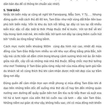
dân bản địa để có thông tin chuẩn xác nhé!).
5. TAM ĐẢO
Nhắc tới biển mây ai cũng sẽ nghĩ tới Fanxipang, Mẫu Sơn, Y Tý,…. Nhưng
đừng quên mất cách thủ đô 80 km, Tam Đảo như một vùng đất thần tiên bao
phủ bởi biển mây. Vốn là khu du lịch nổi tiếng, tại đây có lưu lại rất nhiều
kiến trúc đặc cổ đặc biệt từ thời Pháp thuộc thế kỉ trước. Với lợi thế về khí
hậu trong lành mát mẻ, khi miền Bắc trở lạnh nơi đây lại càng thêm cuốn hút
bởi “chiếc áo lông trắng” bồng bềnh.
Cách mực nước biển khoảng 900m cùng địa hình núi cao, nhiệt độ mùa
đông của Tam Đảo thấp hơn nhiều so với khu vực đồng bằng phía Bắc, bởi
vậy mà cả thị trấn sẽ đắm chìm trong khung cảnh sương khói mờ ảo ẩn hiện
giữa núi đồi, cây cối và những mái nhà thâ thuộc. Bỗng chốc mọi thứ tưởng
như mơ! Trekking ở Tam Đảo giữa rừng mây mờ của mùa đông lạnh giá hẳn
du khách sẽ vô cùng thích thú khi cảm nhận được một nét đẹp của sự trầm
lặng nơi đây.
Đừng quên để cảm nhận trọn vẹn nhất phong vị mùa đông Tam Đảo khi đi
dạo trên những triền dốc đổ xuống nhà thờ đá cổ hay tìm đến những quán
nướng ven đường để quây quần bên hơi ấm tỏa ra từ bếp than và xuýt xoa
hít hà vị tươi ngon của xiên thịt bò cuốn rau cải tươi – đặc sản Tam Đảo.
Những niềm vui giản dị như vậy, không hiểu sao, chỉ có mùa đông mới khiến