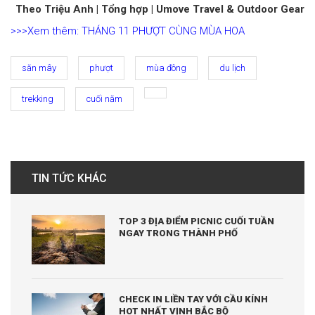
Theo Triệu Anh | Tổng hợp | Umove Travel & Outdoor Gear
>>>Xem thêm:
THÁNG 11 PHƯỢT CÙNG MÙA HOA
săn mây
phượt
mùa đông
du lịch
trekking
cuối năm
TIN TỨC KHÁC
TOP 3 ĐỊA ĐIỂM PICNIC CUỐI TUẦN
NGAY TRONG THÀNH PHỐ
CHECK IN LIỀN TAY VỚI CẦU KÍNH
HOT NHẤT VỊNH BẮC BỘ