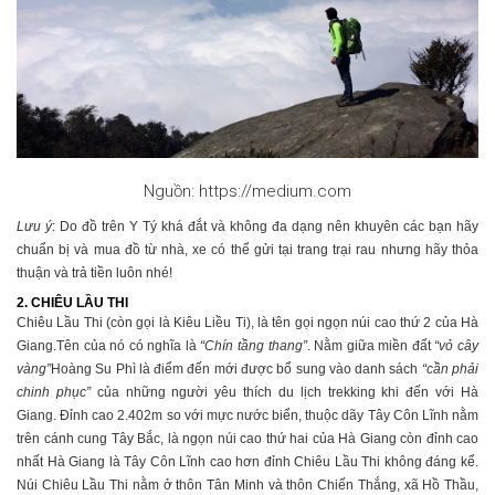
Nguồn: https://medium.com
Lưu ý
: Do đồ trên Y Tý khá đắt và không đa dạng nên khuyên các bạn hãy
chuẩn bị và mua đồ từ nhà, xe có thể gửi tại trang trại rau nhưng hãy thỏa
thuận và trả tiền luôn nhé!
2. CHIÊU LẦU THI
Chiêu Lầu Thi (còn gọi là Kiêu Liều Ti), là tên gọi ngọn núi cao thứ 2 của Hà
Giang.Tên của nó có nghĩa là
“
Chín tầng thang
”
. Nằm giữa miền đất
“
vỏ cây
vàng
”
Hoàng Su Phì là điểm đến mới được bổ sung vào danh sách
“
cần phải
chinh phục
”
của những người yêu thích du lịch trekking khi đến với Hà
Giang. Đỉnh cao 2.402m so với mực nước biển, thuộc dãy Tây Côn Lĩnh nằm
trên cánh cung Tây Bắc, là ngọn núi cao thứ hai của Hà Giang còn đỉnh cao
nhất Hà Giang là Tây Côn Lĩnh cao hơn đỉnh Chiêu Lầu Thi không đáng kể.
Núi Chiêu Lầu Thi nằm ở thôn Tân Minh và thôn Chiến Thắng, xã Hồ Thầu,