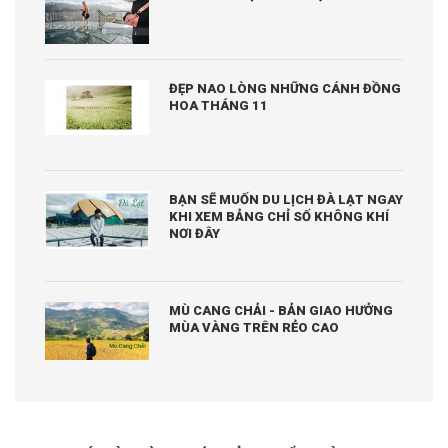
ĐẸP NAO LÒNG NHỮNG CÁNH ĐỒNG
HOA THÁNG 11
BẠN SẼ MUỐN DU LỊCH ĐÀ LẠT NGAY
KHI XEM BẢNG CHỈ SỐ KHÔNG KHÍ
NƠI ĐÂY
MÙ CANG CHẢI - BẢN GIAO HƯỞNG
MÙA VÀNG TRÊN RẺO CAO