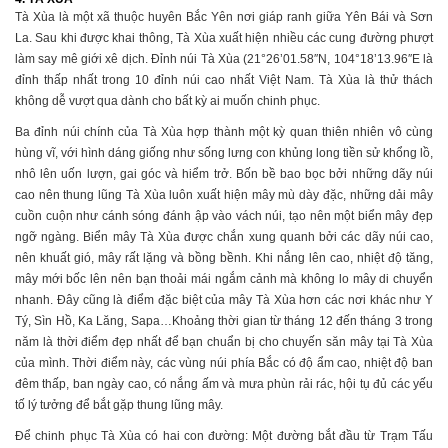
Tà Xùa là một xã thuộc huyên Bắc Yên nơi giáp ranh giữa Yên Bái và Sơn
La. Sau khi được khai thông, Tà Xùa xuất hiện nhiều các cung đường phượt
làm say mê giới xê dịch. Đỉnh núi Tà Xùa (21°26’01.58″N, 104°18’13.96″E là
đỉnh thấp nhất trong 10 đỉnh núi cao nhất Việt Nam. Tà Xùa là thử thách
không dễ vượt qua dành cho bất kỳ ai muốn chinh phục.
Ba đỉnh núi chính của Tà Xùa hợp thành một kỳ quan thiên nhiên vô cùng
hùng vĩ, với hình dáng giống như sống lưng con khủng long tiền sử khổng lồ,
nhô lên uốn lượn, gai góc và hiểm trở. Bốn bề bao bọc bởi những dãy núi
cao nên thung lũng Tà Xùa luôn xuất hiện mây mù dày đặc, những dải mây
cuồn cuộn như cánh sóng đánh ập vào vách núi, tạo nên một biển mây đẹp
ngỡ ngàng. Biển mây Tà Xùa được chắn xung quanh bởi các dãy núi cao,
nên khuất gió, mây rất lặng và bồng bềnh. Khi nắng lên cao, nhiệt độ tăng,
mây mới bốc lên nên bạn thoải mái ngắm cảnh mà không lo mây di chuyển
nhanh. Đây cũng là điểm đặc biệt của mây Tà Xùa hơn các nơi khác như Y
Tý, Sìn Hồ, Ka Lăng, Sapa…Khoảng thời gian từ tháng 12 đến tháng 3 trong
năm là thời điểm đẹp nhất để bạn chuẩn bị cho chuyến săn mây tại Tà Xùa
của mình. Thời điểm này, các vùng núi phía Bắc có độ ẩm cao, nhiệt độ ban
đêm thấp, ban ngày cao, có nắng ấm và mưa phùn rải rác, hội tụ đủ các yếu
tố lý tưởng để bắt gặp thung lũng mây.
Để chinh phục Tà Xùa có hai con đường: Một đường bắt đầu từ Trạm Tấu