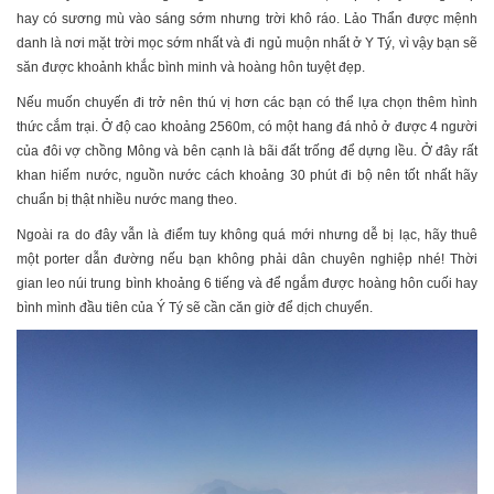
hay có sương mù vào sáng sớm nhưng trời khô ráo. Lảo Thẩn được mệnh
danh là nơi mặt trời mọc sớm nhất và đi ngủ muộn nhất ở Y Tý, vì vậy bạn sẽ
săn được khoảnh khắc bình minh và hoàng hôn tuyệt đẹp.
Nếu muốn chuyến đi trở nên thú vị hơn các bạn có thể lựa chọn thêm hình
thức cắm trại. Ở độ cao khoảng 2560m, có một hang đá nhỏ ở được 4 người
của đôi vợ chồng Mông và bên cạnh là bãi đất trống để dựng lều. Ở đây rất
khan hiếm nước, nguồn nước cách khoảng 30 phút đi bộ nên tốt nhất hãy
chuẩn bị thật nhiều nước mang theo.
Ngoài ra do đây vẫn là điểm tuy không quá mới nhưng dễ bị lạc, hãy thuê
một porter dẫn đường nếu bạn không phải dân chuyên nghiệp nhé! Thời
gian leo núi trung bình khoảng 6 tiếng và để ngắm được hoàng hôn cuối hay
bình mình đầu tiên của Ý Tý sẽ cần căn giờ để dịch chuyển.