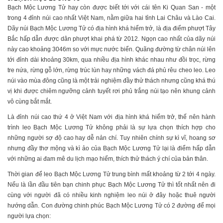
Bạch Mộc Lương Tử hay còn được biết tới với cái tên Ki Quan San - một
trong 4 đỉnh núi cao nhất Việt Nam, nằm giữa hai tỉnh Lai Châu và Lào Cai.
Dãy núi Bạch Mộc Lương Tử có địa hình khá hiểm trở, là địa điểm phượt Tây
Bắc hấp dẫn được dân phượt khai phá từ 2012. Ngọn cao nhất của dãy núi
này cao khoảng 3046m so với mực nước biển. Quãng đường từ chân núi lên
tới đỉnh dài khoảng 30km, qua nhiều địa hình khác nhau như đồi trọc, rừng
tre nứa, rừng gỗ lớn, rừng trúc lùn hay những vách đá phủ rêu cheo leo. Leo
núi vào mùa đông cũng là một trải nghiệm đầy thử thách nhưng cũng khá thú
vị khi được chiêm ngưỡng cảnh tuyết rơi phủ trắng núi tạo nên khung cảnh
vô cùng bắt mắt.
Là đỉnh núi cao thứ 4 ở Việt Nam với địa hình khá hiểm trở, thế nên hành
trình leo Bạch Mộc Lương Tử không phải là sự lựa chọn thích hợp cho
những người sợ độ cao hay dễ nản chí. Tuy nhiên chính sự kì vĩ, hoang sơ
nhưng đầy thơ mộng và kì ảo của Bạch Mộc Lương Tử lại là điểm hấp dẫn
với những ai đam mê du lịch mạo hiểm, thích thử thách ý chí của bản thân.
Thời gian để leo Bạch Mộc Lương Tử trung bình mất khoảng từ 2 tới 4 ngày.
Nếu là lần đầu tiên bạn chinh phục Bạch Mộc Lương Tử thì tốt nhất nên đi
cùng với người đã có nhiều kinh nghiệm leo núi ở đây hoặc thuê người
hướng dẫn. Con đường chinh phúc Bạch Mộc Lương Tử có 2 đường để mọi
người lựa chọn: