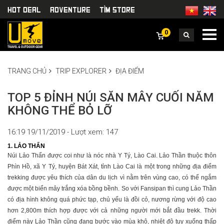
HOT DEAL
Adventure
TÌm Store
0
TRANG CHỦ
TRIP EXPLORER
ĐỊA ĐIỂM
TOP 5 ĐỈNH NÚI SĂN MÂY CUỐI NĂM
KHÔNG THỂ BỎ LỠ
16:19 19/11/2019 - Lượt xem: 147
1. LẢO THẨN
Núi Lảo Thẩn được coi như là nóc nhà Y Tý, Lào Cai. Lảo Thần thuộc thôn
Phìn Hồ, xã Y Tý, huyện Bát Xát, tỉnh Lào Cai là một trong những địa điểm
trekking được yêu thích của dân du lịch vì nằm trên vùng cao, có thể ngắm
được một biển mây trắng xóa bồng bềnh. So với Fansipan thì cung Lảo Thần
có địa hình không quá phức tạp, chủ yếu là đồi cỏ, nương rừng với độ cao
hơn 2,800m thích hợp được với cả những người mới bắt đầu trekk. Thời
điểm này Lảo Thần cũng đang bước vào mùa khô, nhiệt độ tuy xuống thấp