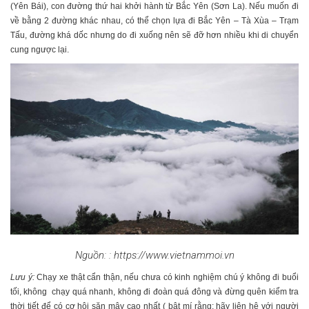
(Yên Bái), con đường thứ hai khởi hành từ Bắc Yên (Sơn La). Nếu muốn đi
về bằng 2 đường khác nhau, có thể chọn lựa đi Bắc Yên – Tà Xùa – Trạm
Tấu, đường khá dốc nhưng do đi xuống nên sẽ đỡ hơn nhiều khi di chuyển
cung ngược lại.
Nguồn: : https://www.vietnammoi.vn
Lưu ý:
Chạy xe thật cẩn thận, nếu chưa có kinh nghiệm chú ý không đi buổi
tối, không chạy quá nhanh, không đi đoàn quá đông và đừng quên kiểm tra
thời tiết để có cơ hội săn mây cao nhất ( bật mí rằng: hãy liên hệ với người