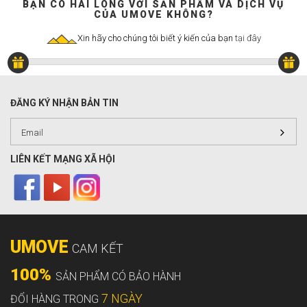
BẠN CÓ HÀI LÒNG VỚI SẢN PHẨM VÀ DỊCH VỤ
CỦA UMOVE KHÔNG?
Xin hãy cho chúng tôi biết ý kiến của bạn
tại đây
ĐĂNG KÝ NHẬN BẢN TIN
LIÊN KẾT MẠNG XÃ HỘI
UMOVE
CAM KẾT
100%
SẢN PHẨM CÓ BẢO HÀNH
7 NGÀY
ĐỔI HÀNG TRONG