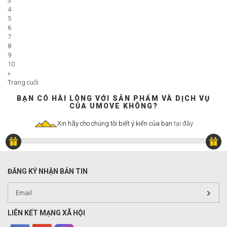
3
4
5
6
7
8
9
10
»
Trang cuối
BẠN CÓ HÀI LÒNG VỚI SẢN PHẨM VÀ DỊCH VỤ
CỦA UMOVE KHÔNG?
Xin hãy cho chúng tôi biết ý kiến của bạn
tại đây
ĐĂNG KÝ NHẬN BẢN TIN
LIÊN KẾT MẠNG XÃ HỘI