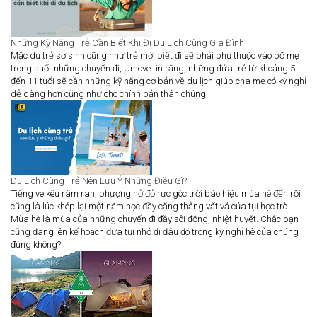
Những Kỹ Năng Trẻ Cần Biết Khi Đi Du Lịch Cùng Gia Đình
Mặc dù trẻ sơ sinh cũng như trẻ mới biết đi sẽ phải phụ thuộc vào bố mẹ
trong suốt những chuyến đi, Umove tin rằng, những đứa trẻ từ khoảng 5
đến 11 tuổi sẽ cần những kỹ năng cơ bản về du lịch giúp cha mẹ có kỳ nghỉ
dễ dàng hơn cũng như cho chính bản thân chúng.
Du Lịch Cùng Trẻ Nên Lưu Ý Những Điều Gì?
Tiếng ve kêu râm ran, phượng nở đỏ rực góc trời báo hiệu mùa hè đến rồi
cũng là lúc khép lại một năm học đầy căng thẳng vất vả của tụi học trò.
Mùa hè là mùa của những chuyến đi đầy sôi động, nhiệt huyết. Chắc bạn
cũng đang lên kế hoạch đưa tụi nhỏ đi đâu đó trong kỳ nghỉ hè của chúng
đúng không?