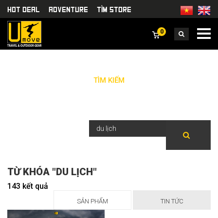
HOT DEAL
Adventure
TÌm Store
0
TÌM KIẾM
TỪ KHÓA "DU LỊCH"
143 kết quả
SẢN PHẨM
TIN TỨC