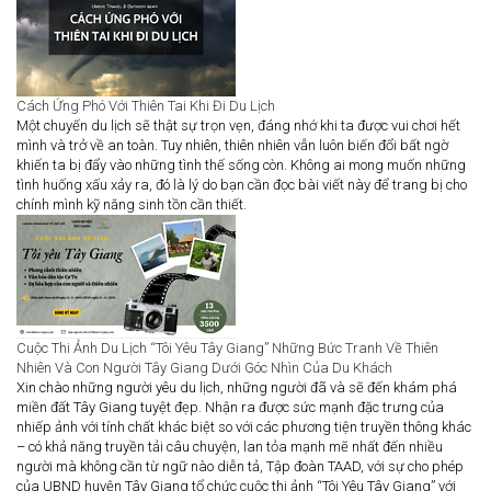
Cách Ứng Phó Với Thiên Tai Khi Đi Du Lịch
Một chuyến du lịch sẽ thật sự trọn vẹn, đáng nhớ khi ta được vui chơi hết
mình và trở về an toàn. Tuy nhiên, thiên nhiên vẫn luôn biến đổi bất ngờ
khiến ta bị đẩy vào những tình thế sống còn. Không ai mong muốn những
tình huống xấu xảy ra, đó là lý do bạn cần đọc bài viết này để trang bị cho
chính mình kỹ năng sinh tồn cần thiết.
Cuộc Thi Ảnh Du Lịch “Tôi Yêu Tây Giang” Những Bức Tranh Về Thiên
Nhiên Và Con Người Tây Giang Dưới Góc Nhìn Của Du Khách
Xin chào những người yêu du lịch, những người đã và sẽ đến khám phá
miền đất Tây Giang tuyệt đẹp. Nhận ra được sức mạnh đặc trưng của
nhiếp ảnh với tính chất khác biệt so với các phương tiện truyền thông khác
– có khả năng truyền tải câu chuyện, lan tỏa mạnh mẽ nhất đến nhiều
người mà không cần từ ngữ nào diễn tả, Tập đoàn TAAD, với sự cho phép
của UBND huyện Tây Giang tổ chức cuộc thi ảnh “Tôi Yêu Tây Giang” với