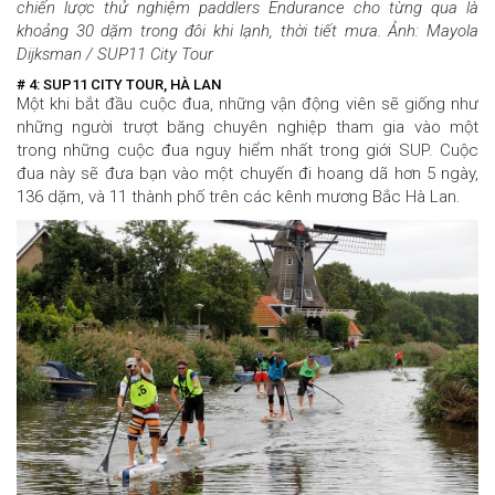
chiến lược thử nghiệm paddlers Endurance cho từng qua là
khoảng 30 dặm trong đôi khi lạnh, thời tiết mưa. Ảnh: Mayola
Dijksman / SUP11 City Tour
# 4: SUP11 CITY TOUR, HÀ LAN
Một khi bắt đầu cuộc đua, những vận động viên sẽ giống như
những người trượt băng chuyên nghiệp tham gia vào một
trong những cuộc đua nguy hiểm nhất trong giới SUP
. Cuộc
đua này sẽ đưa bạn vào một chuyến đi hoang dã hơn 5 ngày,
136 dặm, và 11 thành phố trên các kênh mương Bắc Hà Lan.