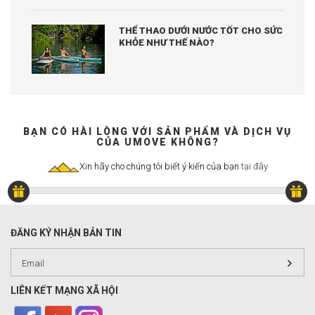
THỂ THAO DƯỚI NƯỚC TỐT CHO SỨC
KHỎE NHƯ THẾ NÀO?
BẠN CÓ HÀI LÒNG VỚI SẢN PHẨM VÀ DỊCH VỤ
CỦA UMOVE KHÔNG?
Xin hãy cho chúng tôi biết ý kiến của bạn
tại đây
ĐĂNG KÝ NHẬN BẢN TIN
LIÊN KẾT MẠNG XÃ HỘI