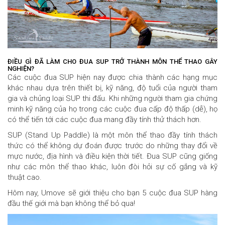
ĐIỀU GÌ ĐÃ LÀM CHO ĐUA SUP TRỞ THÀNH MÔN THỂ THAO GÂY
NGHIỆN?
Các cuộc đua SUP hiện nay được chia thành các hạng mục
khác nhau dựa trên thiết bị, kỹ năng, độ tuổi của người tham
gia và chủng loại SUP thi đấu.
Khi những người tham gia chứng
minh kỹ năng của họ trong các cuộc đua cấp độ thấp (dễ), họ
có thể tiến tới các cuộc đua mang đầy tính thử thách hơn.
SUP (Stand Up Paddle) là một môn thể thao đầy tính thách
thức có thể không dự đoán được trước do những thay đổi về
mực nước, địa hình và điều kiện thời tiết. Đua SUP cũng giống
như các môn thể thao khác, luôn đòi hỏi sự cố gắng và kỹ
thuật cao.
Hôm nay, Umove sẽ giới thiệu cho bạn 5 cuộc đua SUP hàng
đầu thế giới mà bạn không thể bỏ qua!