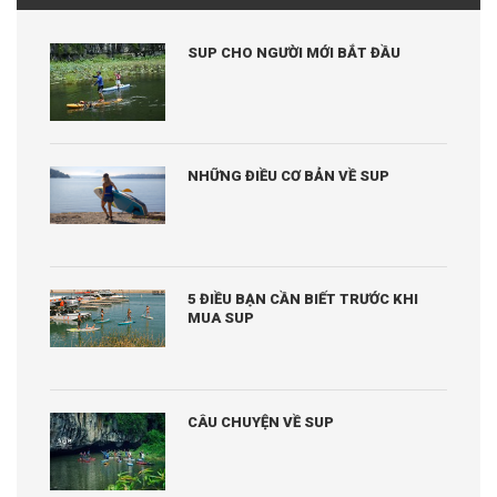
SUP CHO NGƯỜI MỚI BẮT ĐẦU
NHỮNG ĐIỀU CƠ BẢN VỀ SUP
5 ĐIỀU BẠN CẦN BIẾT TRƯỚC KHI
MUA SUP
CÂU CHUYỆN VỀ SUP