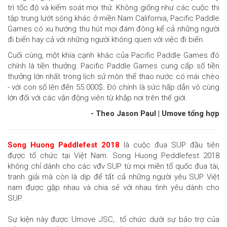
trì tốc độ và kiểm soát mọi thứ. Không giống như các cuộc thi
tập trung lướt sóng khác ở miền Nam California, Pacific Paddle
Games có xu hướng thu hút mọi đám đông kể cả những người
đi biển hay cả với những người không quen với việc đi biển.
Cuối cùng, một khía cạnh khác của Pacific Paddle Games đó
chính là tiền thưởng. Pacific Paddle Games cung cấp số tiền
thưởng lớn nhất trong lịch sử môn thể thao nước có mái chèo
- với con số lên đến 55.000$. Đó chính là sức hấp dẫn vô cùng
lớn đối với các vận động viên từ khắp nơi trên thế giới.
- Theo Jason Paul | Umove tổng hợp
Song Huong Paddlefest 2018
là cuộc đua SUP đầu tiên
được tổ chức tại Việt Nam. Song Huong Peddlefest 2018
không chỉ dành cho các vđv SUP từ mọi miền tổ quốc đua tài,
tranh giải mà còn là dịp để tất cả những người yêu SUP Việt
nam được gặp nhau và chia sẻ với nhau tình yêu dành cho
SUP.
Sự kiện này được Umove JSC,. tổ chức dưới sự bảo trợ của