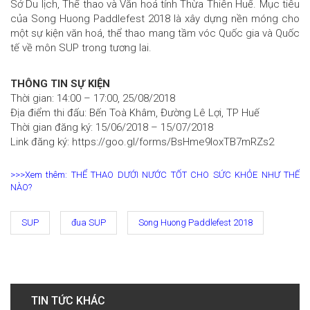
Sở Du lịch, Thể thao và Văn hoá tỉnh Thừa Thiên Huế. Mục tiêu
của Song Huong Paddlefest 2018 là xây dựng nền móng cho
một sự kiện văn hoá, thể thao mang tầm vóc Quốc gia và Quốc
tế về môn SUP trong tương lai.
THÔNG TIN SỰ KIỆN
Thời gian: 14:00 – 17:00, 25/08/2018
Địa điểm thi đấu: Bến Toà Khâm, Đường Lê Lợi, TP Huế
Thời gian đăng ký: 15/06/2018 – 15/07/2018
Link đăng ký: https://goo.gl/forms/BsHme9loxTB7mRZs2
>>>Xem thêm: THỂ THAO DƯỚI NƯỚC TỐT CHO SỨC KHỎE NHƯ THẾ
NÀO?
SUP
đua SUP
Song Huong Paddlefest 2018
TIN TỨC KHÁC