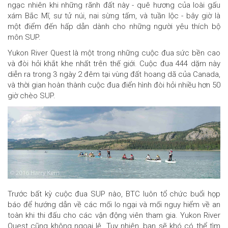
ngạc nhiên khi những rãnh đất này - quê hương của loài gấu
xám Bắc Mĩ, sư tử núi, nai sừng tấm, và tuần lộc - bây giờ là
một điểm đến hấp dẫn dành cho những người yêu thích bộ
môn SUP.
Yukon River Quest
là một trong những cuộc đua sức bền cao
và đòi hỏi khắt khe nhất trên thế giới. Cuộc đua 444 dặm này
diễn ra trong 3 ngày 2 đêm tại vùng đất hoang dã của Canada,
và thời gian hoàn thành cuộc đua điển hình đòi hỏi nhiều hơn 50
giờ chèo SUP.
Trước bất kỳ cuộc đua SUP nào, BTC luôn tổ chức buổi họp
báo để hướng dẫn về các mối lo ngại và mối nguy hiểm về an
toàn khi thi đấu cho các vận động viên tham gia. Yukon River
Quest cũng không ngoại lệ. Tuy nhiên, bạn sẽ khó có thể tìm