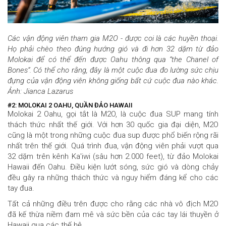
Các vận động viên tham gia M2O - được coi là các huyền thoại.
Họ phải chèo theo đúng hướng gió và đi hơn 32 dặm từ đảo
Molokai để có thể đến được Oahu thông qua “the Chanel of
Bones”. Có thể cho rằng, đây là một cuộc đua đo lường sức chịu
đựng của vận động viên không giống bất cứ cuộc đua nào khác.
Ảnh: Jianca Lazarus
#2: MOLOKAI 2 OAHU, QUẦN ĐẢO HAWAII
Molokai 2 Oahu, gọi tắt là M2O, là cuộc đua SUP mang tính
thách thức nhất thế giới.
Với hơn 30 quốc gia đại diện, M2O
cũng là một trong những cuộc đua sup được phổ biến rộng rãi
nhất trên thế giới. Quá trình đua, vận động viên phải vượt qua
32 dặm trên kênh Ka'iwi (sâu hơn 2.000 feet), từ đảo Molokai
Hawaii đến Oahu. Điều kiện lướt sóng, sức gió và dòng chảy
đều gây ra những thách thức và nguy hiểm đáng kể cho các
tay đua.
Tất cả những điều trên được cho rằng các nhà vô địch M2O
đã kế thừa niềm đam mê và sức bền của các tay lái thuyền ở
Hawaii qua các thế hệ.