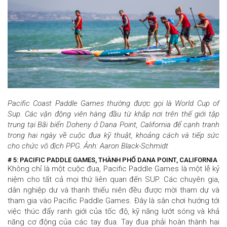
Pacific Coast Paddle Games thường được gọi là World Cup of
Sup. Các vận động viên hàng đầu từ khắp nơi trên thế giới tập
trung tại Bãi biển Doheny ở Dana Point, California để cạnh tranh
trong hai ngày về cuộc đua kỹ thuật, khoảng cách và tiếp sức
cho chức vô địch PPG. Ảnh: Aaron Black-Schmidt
# 5: PACIFIC PADDLE GAMES, THÀNH PHỐ DANA POINT, CALIFORNIA
Không chỉ là một cuộc đua, Pacific Paddle Games là một lễ kỷ
niệm cho tất cả mọi thứ liên quan đến SUP.
Các chuyên gia,
dân nghiệp dư và thanh thiếu niên đều được mời tham dự và
tham gia vào Pacific Paddle Games. Đây là sân chơi hướng tới
việc thúc đẩy ranh giới của tốc độ, kỹ năng lướt sóng và khả
năng cơ động của các tay đua. Tay đua phải hoàn thành hai