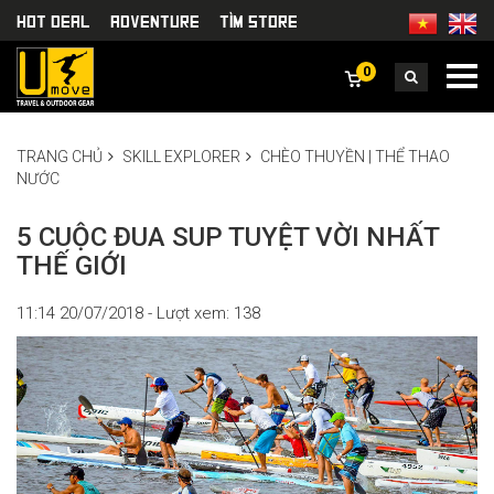
HOT DEAL
Adventure
TÌm Store
0
TRANG CHỦ
SKILL EXPLORER
CHÈO THUYỀN | THỂ THAO
NƯỚC
5 CUỘC ĐUA SUP TUYỆT VỜI NHẤT
THẾ GIỚI
11:14 20/07/2018 - Lượt xem: 138