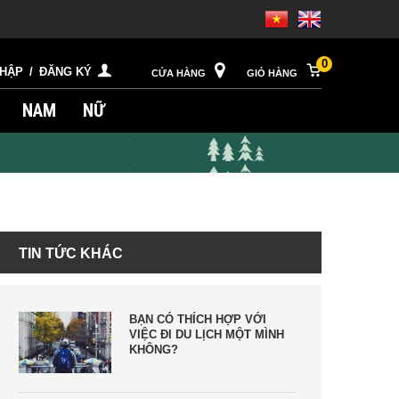
0
NHẬP
/
ĐĂNG KÝ
CỬA HÀNG
GIỎ HÀNG
NAM
NỮ
TIN TỨC KHÁC
BẠN CÓ THÍCH HỢP VỚI
VIỆC ĐI DU LỊCH MỘT MÌNH
KHÔNG?