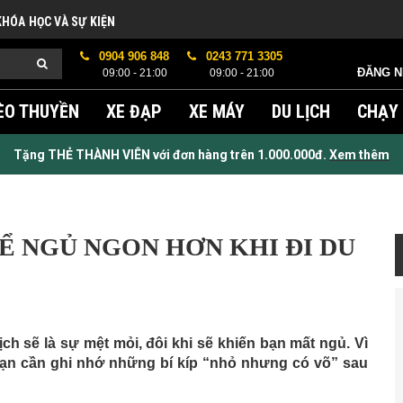
KHÓA HỌC VÀ SỰ KIỆN
0904 906 848
0243 771 3305
ĐĂNG 
09:00 - 21:00
09:00 - 21:00
ÈO THUYỀN
XE ĐẠP
XE MÁY
DU LỊCH
CHẠY
Tặng THẺ THÀNH VIÊN với đơn hàng trên 1.000.000đ.
Xem thêm
Ể NGỦ NGON HƠN KHI ĐI DU
ch sẽ là sự mệt mỏi, đôi khi sẽ khiến bạn mất ngủ. Vì
 bạn cần ghi nhớ những bí kíp “nhỏ nhưng có võ” sau