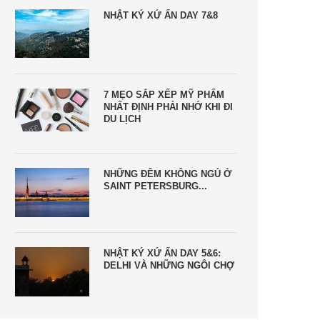
NHẬT KÝ XỨ ẤN DAY 7&8
7 MẸO SẮP XẾP MỸ PHẨM
NHẤT ĐỊNH PHẢI NHỚ KHI ĐI
DU LỊCH
NHỮNG ĐÊM KHÔNG NGỦ Ở
SAINT PETERSBURG...
NHẬT KÝ XỨ ẤN DAY 5&6:
DELHI VÀ NHỮNG NGÔI CHỢ