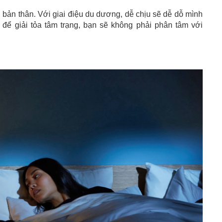
bản thân. Với giai điệu du dương, dễ chịu sẽ dễ dỗ mình
để giải tỏa tâm trạng, bạn sẽ không phải phân tâm với