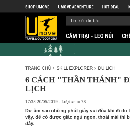
SHOP UMOVE
UMOVE ADVENTURE
HOT DEAL
CẮM TRẠI - LEO NÚI
CH
TRANG CHỦ
SKILL EXPLORER
DU LỊCH
6 CÁCH "THẦN THÁNH" Đ
LỊCH
17:38 20/05/2019 - Lượt xem: 78
Dư âm sau những phút giây vui đùa khi đi du lị
vậy, để có được giấc ngủ ngon, thoải mái thì
đây.