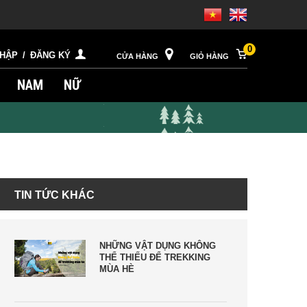
0
NHẬP
/
ĐĂNG KÝ
CỬA HÀNG
GIỎ HÀNG
NAM
NỮ
TIN TỨC KHÁC
NHỮNG VẬT DỤNG KHÔNG
THỂ THIẾU ĐỂ TREKKING
MÙA HÈ