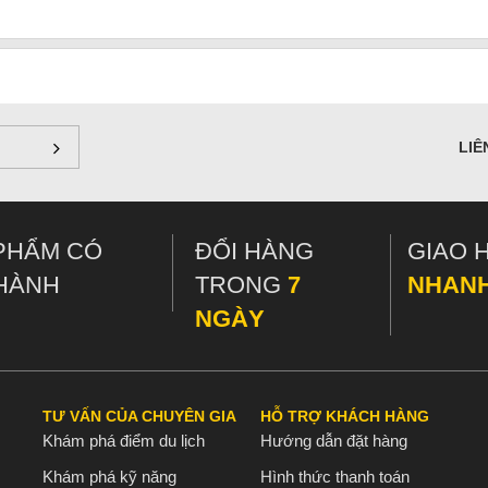
LIÊ
PHẨM CÓ
ĐỔI HÀNG
GIAO 
HÀNH
TRONG
7
NHAN
NGÀY
TƯ VẤN CỦA CHUYÊN GIA
HỖ TRỢ KHÁCH HÀNG
Khám phá điểm du lịch
Hướng dẫn đặt hàng
Khám phá kỹ năng
Hình thức thanh toán