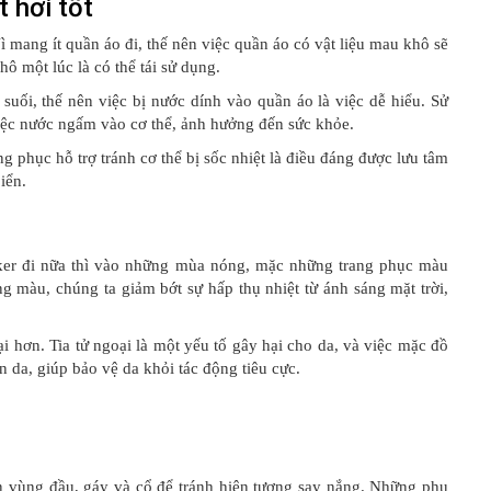
t hơi tốt
Vì mang ít quần áo đi, thế nên việc quần áo có vật liệu mau khô sẽ
khô một lúc là có thể tái sử dụng.
 suối, thế nên việc bị nước dính vào quần áo là việc dễ hiểu. Sử
iệc nước ngấm vào cơ thể, ảnh hưởng đến sức khỏe.
g phục hỗ trợ tránh cơ thể bị sốc nhiệt là điều đáng được lưu tâm
biển.
ekker đi nữa thì vào những mùa nóng, mặc những trang phục màu
ng màu, chúng ta giảm bớt sự hấp thụ nhiệt từ ánh sáng mặt trời,
i hơn. Tia tử ngoại là một yếu tố gây hại cho da, và việc mặc đồ
n da, giúp bảo vệ da khỏi tác động tiêu cực.
n vùng đầu, gáy và cổ để tránh hiện tượng say nắng. Những phụ