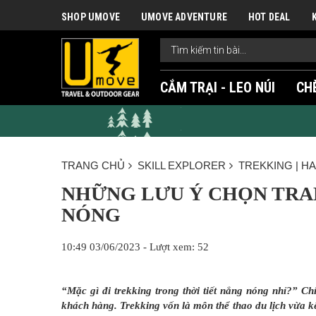
SHOP UMOVE
UMOVE ADVENTURE
HOT DEAL
CẮM TRẠI - LEO NÚI
CH
TRANG CHỦ
SKILL EXPLORER
TREKKING | H
NHỮNG LƯU Ý CHỌN TRA
NÓNG
10:49 03/06/2023 - Lượt xem: 52
“Mặc gì đi trekking trong thời tiết nắng nóng nhỉ?” 
khách hàng. Trekking vốn là môn thể thao du lịch vừa kế