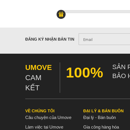
ĐĂNG KÝ NHẬN BẢN TIN
UMOVE
SẢN 
100%
BẢO 
CAM
KẾT
VỀ CHÚNG TÔI
ĐẠI LÝ & BÁN BUÔN
Câu chuyện của Umove
Đại lý - Bán buôn
Làm việc tại Umove
Gia công hàng hóa