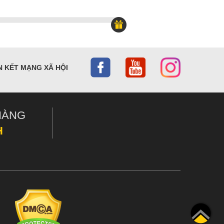
N KẾT MẠNG XÃ HỘI
HÀNG
H