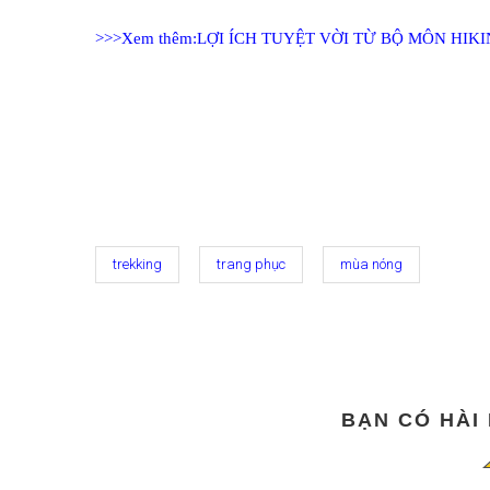
>>>Xem thêm:LỢI ÍCH TUYỆT VỜI TỪ BỘ MÔN HIK
trekking
trang phục
mùa nóng
BẠN CÓ HÀI