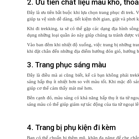
2. Ưu tiên chất liệu mau khô, thoá
Đây là ưu tiên bắt buộc khi lựa chọn trang phục đi trek. 
giúp ta vệ sinh dễ dàng, tiết kiệm thời gian, giặt và phơi 
Khi đi trekking, ta sẽ có thể gặp các dạng địa hình sông
dụng những loại quần áo này giúp chúng ta tránh được v
Vào ban đêm khi nhiệt độ xuống, việc trang bị những tran
khi đặt chân đến những địa điểm hướng đón gió, hướng 
3. Trang phục sáng màu
Đây là điều mà ai cũng biết, kể cả bạn không phải tr
sáng hấp thụ ít nhiệt hơn so với màu tối. Khi mặc đồ sá
giúp cơ thể cảm thấy mát mẻ hơn.
Bên cạnh đó, màu sáng có khả năng hấp thụ ít tia tử ngoạ
sáng màu có thể giúp giảm sự tác động của tia tử ngoại lê
4. Trang bị phụ kiện đi kèm
Bạn có thể chuẩn bị thêm mũ, khăn đa năng để che chắ