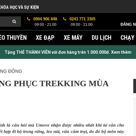
KHÓA HỌC VÀ SỰ KIỆN
0904 906 848
0243 771 3305
ĐĂNG 
09:00 - 21:00
09:00 - 21:00
ÈO THUYỀN
XE ĐẠP
XE MÁY
DU LỊCH
CHẠY
Tặng THẺ THÀNH VIÊN với đơn hàng trên 1.000.000đ.
Xem thêm
ANG ĐỘNG
NG PHỤC TREKKING MÙA
Chính là câu hỏi mà Umove nhận được nhiều nhất khi tư vấn cho
t hợp đi bộ trong rừng, leo núi, vừa cắm trại, do đó bộ môn này