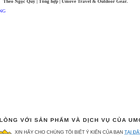
Theo Ngọc Quý | Tổng hợp | Umove Travel & Outdoor Gear.
ING
 LÒNG VỚI SẢN PHẨM VÀ DỊCH VỤ CỦA U
XIN HÃY CHO CHÚNG TÔI BIẾT Ý KIẾN CỦA BẠN
TẠI ĐÂ