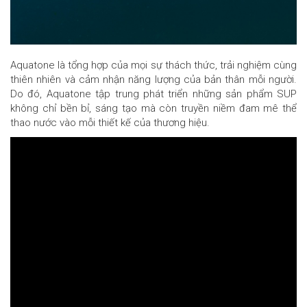
Aquatone là tổng hợp của mọi sự thách thức, trải nghiệm cùng
thiên nhiên và cảm nhận năng lượng của bản thân mỗi người.
Do đó, Aquatone tập trung phát triển những sản phẩm SUP
không chỉ bền bỉ, sáng tạo mà còn truyền niềm đam mê thể
thao nước vào mỗi thiết kế của thương hiệu.