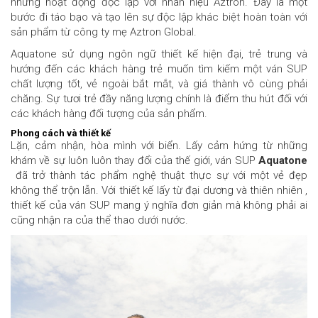
nhưng hoạt động độc lập với nhãn hiệu Aztron. Đây là một
bước đi táo bạo và tạo lên sự độc lập khác biệt hoàn toàn với
sản phẩm từ công ty mẹ Aztron Global.
Aquatone sử dụng ngôn ngữ thiết kế hiện đại, trẻ trung và
hướng đến các khách hàng trẻ muốn tìm kiếm một ván SUP
chất lượng tốt, vẻ ngoài bắt mắt, và giá thành vô cùng phải
chăng. Sự tươi trẻ đầy năng lượng chính là điểm thu hút đối với
các khách hàng đối tượng của sản phẩm.
Phong cách và thiết kế
Lặn, cảm nhận, hòa mình với biển. Lấy cảm hứng từ những
khám về sự luôn luôn thay đổi của thế giới, ván SUP
Aquatone
đã trở thành tác phẩm nghệ thuật thực sự với một vẻ đẹp
không thể trộn lẫn. Với thiết kế lấy từ đại dương và thiên nhiên ,
thiết kế của ván SUP mang ý nghĩa đơn giản mà không phải ai
cũng nhận ra của thể thao dưới nước.