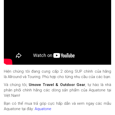
Hiện chúng tôi đang cung cấp 2 dòng SUP chính của hãng
là Allround và Touring. Phù hợp cho từng nhu cầu của các bạn.
Và chúng tôi,
Umove Travel & Outdoor Gear
, tự hào là nhà
phân phối chính hãng các dòng sản phẩm của Aquatone tại
Việt Nam!
Bạn có thể mua trả góp cực hấp dẫn và xem ngay các mẫu
Aquatone tại đây:
Aquatone