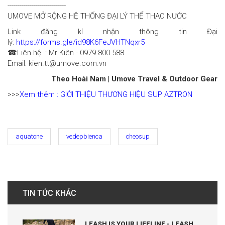
-----------------------------
UMOVE MỞ RỘNG HỆ THỐNG ĐẠI LÝ THỂ THAO NƯỚC
Link đăng kí nhận thông tin Đại
lý:
https://forms.gle/id98K6FeJVHTNqxr5
☎Liên hệ. : Mr Kiên - 0979.800.588
Email: kien.tt@umove.com.vn
Theo Hoài Nam | Umove Travel & Outdoor Gear
>>>
Xem thêm : GIỚI THIỆU THƯƠNG HIỆU SUP AZTRON
aquatone
vedepbienca
cheosup
TIN TỨC KHÁC
LEASH IS YOUR LIFELINE - LEASH