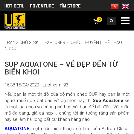
HOT DEAL
Adventure
TÌm Store
0
TRANG CHỦ
SKILL EXPLORER
CHÈO THUYỀN | THỂ THAO
NƯỚC
SUP AQUATONE – VẺ ĐẸP ĐẾN TỪ
BIỂN KHƠI
16:38 15/04/2020 - Lượt xem: 93
Nếu bạn là một tín đồ của bộ môn chèo SUP hay bạn là một
người muốn có bắt đầu với bộ môn này thì
Sup Aquatone
sẽ
là một lựa chọn vô cùng phù hợp với bạn để bắt đầu. Với mẫu
mã đa dạng, giá cả hợp lí, chúng tôi tin tưởng rằng sản phẩm
này sẽ làm hài lòng bất cứ khách hàng nào.
AQUATONE
một nhãn hiệu thuộc sở hữu của Aztron Global