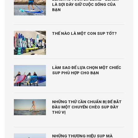
LÀ SỢI DÂY GIỮ CUỘC SỐNG CỦA
BẠN
THẾ NÀO LÀ MỘT CON SUP TỐT?
LÀM SAO ĐỂ LỰA CHỌN MỘT CHIẾC
SUP PHÙ HỢP CHO BẠN
NHỮNG THỨ CẦN CHUẨN BỊ ĐỂ BẮT
ĐẦU MỘT CHUYẾN CHÈO SUP ĐẦY
THÚ VỊ
NHỮNG THƯƠNG HIỆU SUP MÀ