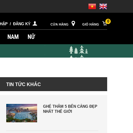
0
NHẬP
/
ĐĂNG KÝ
CỬA HÀNG
GIỎ HÀNG
NAM
NỮ
TIN TỨC KHÁC
GHÉ THĂM 5 BẾN CẢNG ĐẸP
NHẤT THẾ GIỚI