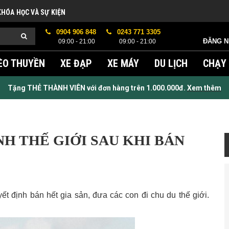
KHÓA HỌC VÀ SỰ KIỆN
0904 906 848
0243 771 3305
ĐĂNG 
09:00 - 21:00
09:00 - 21:00
ÈO THUYỀN
XE ĐẠP
XE MÁY
DU LỊCH
CHẠY
Tặng THẺ THÀNH VIÊN với đơn hàng trên 1.000.000đ.
Xem thêm
H THẾ GIỚI SAU KHI BÁN
yết định bán hết gia sản, đưa các con đi chu du thế giới.