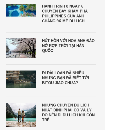
HÀNH TRÌNH 8 NGÀY 6
CHUYẾN BAY KHÁM PHÁ
PHILIPPINES CỦA ANH
CHÀNG 9X MÊ DU LỊCH
HÚT HỒN VỚI HOA ANH ĐÀO
NỞ RỢP TRỜI TẠI HÀN
QUỐC
ĐI ĐÀI LOAN ĐÃ NHIỀU
NHƯNG BẠN ĐÃ BIẾT TỚI
BITOU JIAO CHƯA?
NHỮNG CHUYẾN DU LỊCH
NHẤT ĐỊNH PHẢI CÓ VÀ LÝ
DO NÊN ĐI DU LỊCH KHI CÒN
TRẺ