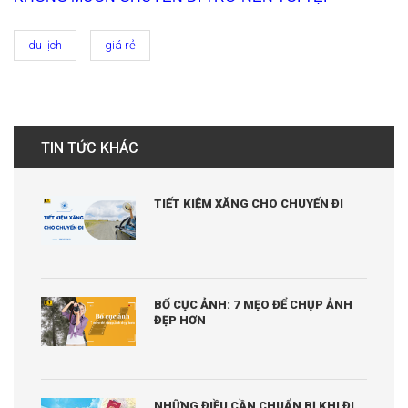
du lịch
giá rẻ
TIN TỨC KHÁC
TIẾT KIỆM XĂNG CHO CHUYẾN ĐI
BỐ CỤC ẢNH: 7 MẸO ĐỂ CHỤP ẢNH
ĐẸP HƠN
NHỮNG ĐIỀU CẦN CHUẨN BỊ KHI ĐI