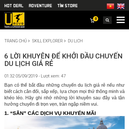
HOT DEAL
Adventure
TÌm Store
0
TRANG CHỦ
SKILL EXPLORER
DU LỊCH
6 LỜI KHUYÊN ĐỂ KHỞI ĐẦU CHUYẾN
DU LỊCH GIÁ RẺ
01:32 05/09/2019 - Lượt xem: 47
Bạn có thể bắt đầu những chuyến du lịch giá rẻ nếu như
biết cách cân đối, sắp xếp, lựa chọn mọi thứ thông minh và
khéo léo. Hãy ghi nhớ những lời khuyên sau đây và tận
hưởng chuyến đi trọn vẹn, tràn ngập niềm vui.
1. “SĂN” CÁC DỊCH VỤ KHUYẾN MÃI