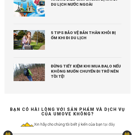
DU LỊCH NƯỚC NGOÀI
5 TIPS BẢO VỆ BẢN THÂN KHỎI BỊ
ỐM KHI ĐI DU LỊCH
ĐỪNG TIẾT KIỆM KHI MUA BALO NẾU
KHÔNG MUỐN CHUYẾN ĐI TRỞ NÊN
TỒI TỆ!
BẠN CÓ HÀI LÒNG VỚI SẢN PHẨM VÀ DỊCH VỤ
CỦA UMOVE KHÔNG?
Xin hãy cho chúng tôi biết ý kiến của bạn
tại đây