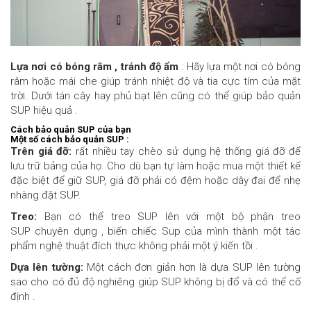
Lựa nơi có bóng râm , tránh độ ẩm
: Hãy lựa một nơi có bóng
râm hoặc mái che giúp tránh nhiệt độ và tia cực tím của mặt
trời. Dưới tán cây hay phủ bạt lên cũng có thể giúp bảo quản
SUP hiệu quả .
Cách bảo quản SUP của bạn
Một số cách bảo quản SUP :
Trên giá đỡ:
rất nhiều tay chèo sử dụng hệ thống giá đỡ để
lưu trữ bảng của họ. Cho dù bạn tự làm hoặc mua một thiết kế
đặc biệt để giữ SUP, giá đỡ phải có đệm hoặc dây đai để nhẹ
nhàng đặt SUP.
Treo:
Bạn có thể treo SUP lên với một bộ phận treo
SUP chuyên dụng , biến chiếc Sup của mình thành một tác
phẩm nghệ thuật đích thực không phải một ý kiến tồi .
Dựa lên tường:
Một cách đơn giản hơn là dựa SUP lên tường
sao cho có đủ độ nghiêng giúp SUP không bị đổ và có thể cố
định .