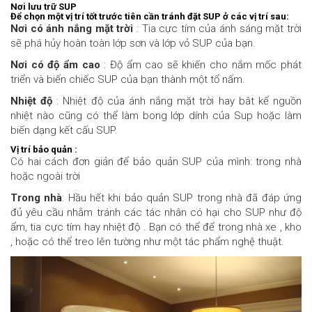
N
ơ
i l
ư
u tr
ữ
SUP
Để chọn một vị trí tốt trước tiên cần tránh đặt SUP ở các vị trí sau:
Nơi có ánh nắng mặt trời
: Tia cực tím của ánh sáng mặt trời
sẽ phá hủy hoàn toàn lớp sơn và lớp vỏ SUP của bạn.
Nơi có độ ẩm cao
: Độ ẩm cao sẽ khiến cho nắm mốc phát
triển và biến chiếc SUP của bạn thành một tổ nấm.
Nhiệt độ
: Nhiệt độ của ánh nắng mặt trời hay bât kể nguồn
nhiệt nào cũng có thể làm bong lớp dính của Sup hoặc làm
biến dạng kết cấu SUP.
Vị trí bảo quản :
Có hai cách đơn giản để bảo quản SUP của mình: trong nhà
hoặc ngoài trời
Trong nhà
: Hầu hết khi bảo quản SUP trong nhà đã đáp ứng
đủ yêu cầu nhằm tránh các tác nhân có hại cho SUP như độ
ẩm, tia cực tím hay nhiệt độ . Bạn có thể để trong nhà xe , kho
, hoặc có thể treo lên tường như một tác phẩm nghệ thuật.