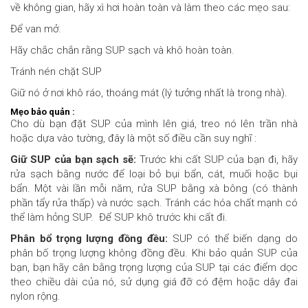
về không gian, hãy xì hơi hoàn toàn và làm theo các mẹo sau:
Để van mở.
Hãy chắc chắn rằng SUP sạch và khô hoàn toàn.
Tránh nén chặt SUP
Giữ nó ở nơi khô ráo, thoáng mát (lý tưởng nhất là trong nhà).
Mẹo bảo quản :
Cho dù bạn đặt SUP của mình lên giá, treo nó lên trần nhà
hoặc dựa vào tường, đây là một số điều cần suy nghĩ :
Giữ SUP của bạn sạch sẽ:
Trước khi cất SUP của bạn đi, hãy
rửa sạch bằng nước để loại bỏ bụi bẩn, cát, muối hoặc bụi
bẩn. Một vài lần mỗi năm, rửa SUP bằng xà bông (có thành
phần tẩy rửa thấp) và nước sạch. Tránh các hóa chất mạnh có
thể làm hỏng SUP. Để SUP khô trước khi cất đi.
Phân bổ trọng lượng đồng đều:
SUP có thể biến dạng do
phân bố trọng lượng không đồng đều. Khi bảo quản SUP của
bạn, bạn hãy cân bằng trọng lượng của SUP tại các điểm dọc
theo chiều dài của nó, sử dụng giá đỡ có đệm hoặc dây đai
nylon rộng.