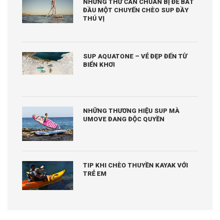
NHỮNG THỨ CẦN CHUẨN BỊ ĐỂ BẮT
ĐẦU MỘT CHUYẾN CHÈO SUP ĐẦY
THÚ VỊ
SUP AQUATONE – VẺ ĐẸP ĐẾN TỪ
BIỂN KHƠI
NHỮNG THƯƠNG HIỆU SUP MÀ
UMOVE ĐANG ĐỘC QUYỀN
TIP KHI CHÈO THUYỀN KAYAK VỚI
TRẺ EM