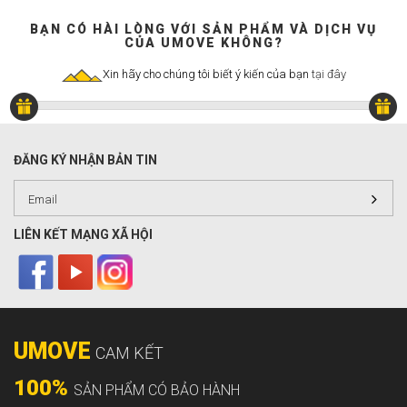
BẠN CÓ HÀI LÒNG VỚI SẢN PHẨM VÀ DỊCH VỤ
CỦA UMOVE KHÔNG?
Xin hãy cho chúng tôi biết ý kiến của bạn
tại đây
ĐĂNG KÝ NHẬN BẢN TIN
LIÊN KẾT MẠNG XÃ HỘI
UMOVE
CAM KẾT
100%
SẢN PHẨM CÓ BẢO HÀNH