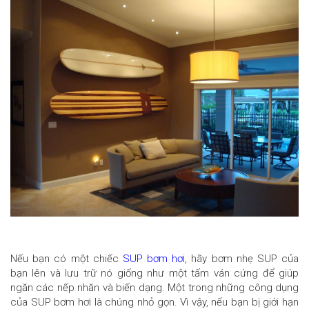
Nếu bạn có một chiếc
SUP bơm hơi
, hãy bơm nhẹ SUP của
bạn lên và lưu trữ nó giống như một tấm ván cứng để giúp
ngăn các nếp nhăn và biến dạng. Một trong những công dụng
của SUP bơm hơi là chúng nhỏ gọn. Vì vậy, nếu bạn bị giới hạn