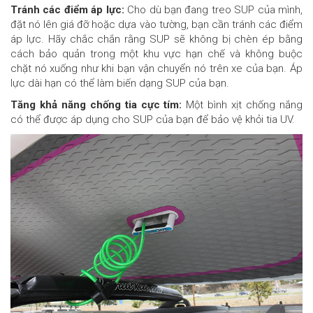
Tránh các điểm áp lực:
Cho dù bạn đang treo SUP của mình,
đặt nó lên giá đỡ hoặc dựa vào tường, bạn cần tránh các điểm
áp lực. Hãy chắc chắn rằng SUP sẽ không bị chèn ép bằng
cách bảo quản trong một khu vực hạn chế và không buộc
chặt nó xuống như khi bạn vận chuyển nó trên xe của bạn. Áp
lực dài hạn có thể làm biến dạng SUP của bạn.
Tăng khả năng chống tia cực tím:
Một bình xịt chống nắng
có thể được áp dụng cho SUP của bạn để bảo vệ khỏi tia UV.