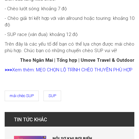
- Chèo lướt sóng: khoảng 7 độ
- Chèo giải trí kết hợp với ván allround hoặc touring: khoảng 10
độ
- SUP race (ván đua): khoảng 12 độ
Trên đây là các yếu tố để bạn có thể lựa chọn được mái chèo
phù hợp. Chúc bạn có những chuyến chèo SUP vui vẻ!
Theo Ngân Mai | Tổng hợp | Umove Travel & Outdoor
>>>
Xem thêm: MẸO CHỌN LỘ TRÌNH CHÈO THUYỀN PHÙ HỢP
mái chèo SUP
SUP
TIN TỨC KHÁC
NỖI SỢ KHI BƠI BIỂN