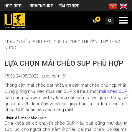
HOT DEAL
Adventure
TÌm Store
0
TRANG CHỦ
SKILL EXPLORER
CHÈO THUYỀN | THỂ THAO
NƯỚC
LỰA CHỌN MÁI CHÈO SUP PHÙ HỢP
15:33 24/08/2022 - Lượt xem: 61
Không cần mái chèo đắt nhất, chỉ cần mái chèo phù hợp nhất.
Cũng giống như việc mua ván SUP, khi mua một
mái chèo SUP
,
bạn cũng cần xem xét kỹ lưỡng các yếu tố liên quan. Đừng bỏ
qua bài viết dưới đây vì nó sẽ giúp bạn tự tin lựa chọn mái
chèo SUP hoàn hảo cho riêng mình.
Chiều dài mái chèo SUP
Chìa khóa để có chuyến chèo SUP hiệu quả cũng như duy trì
sức lực cho người chơi nằm ở chiều dài mái chèo. Độ dài mái