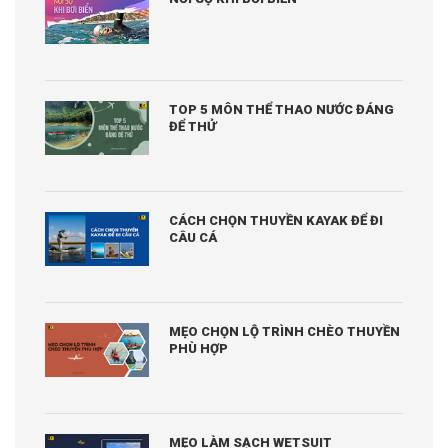
TOP 5 MÔN THỂ THAO NƯỚC ĐÁNG
ĐỂ THỬ
CÁCH CHỌN THUYỀN KAYAK ĐỂ ĐI
CÂU CÁ
MẸO CHỌN LỘ TRÌNH CHÈO THUYỀN
PHÙ HỢP
MẸO LÀM SẠCH WETSUIT