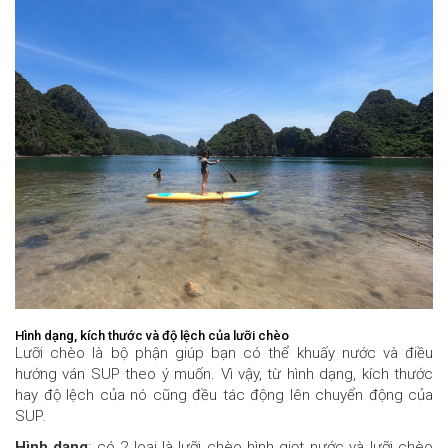
Hình dạng, kích thước và độ lệch của lưỡi chèo
Lưỡi chèo là bộ phận giúp bạn có thể khuấy nước và điều
hướng ván SUP theo ý muốn. Vì vậy, từ hình dạng, kích thước
hay độ lệch của nó cũng đều tác động lên chuyển động của
SUP.
Hình dạng
: có 2 loại là lưỡi chèo hình giọt nước và lưỡi chèo